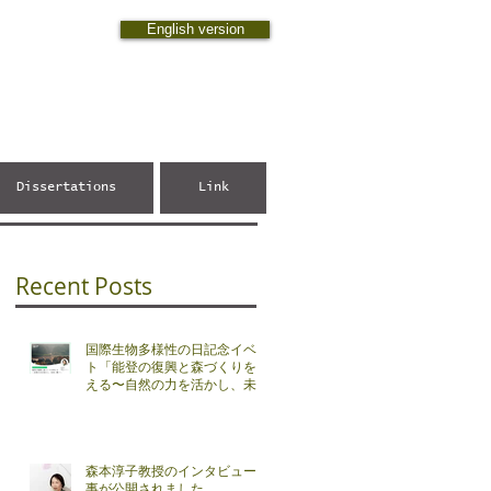
English version
Dissertations
Link
Recent Posts
国際生物多様性の日記念イベン
ト「能登の復興と森づくりを考
掲
える〜自然の力を活かし、未来
へ繋ぐ～」で森本教授が基調講
演します
森本淳子教授のインタビュー記
事が公開されました